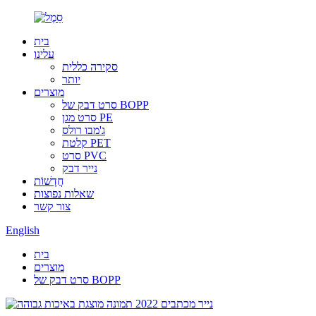
בית
עלינו
סקירה כללית
יותר
מוצרים
סרט דבק של BOPP
סרט מגן PE
ג'מבו רולס
קלטת PET
סרט PVC
נייר דבק
חֲדָשׁוֹת
שאלות נפוצות
צור קשר
English
בית
מוצרים
סרט דבק של BOPP