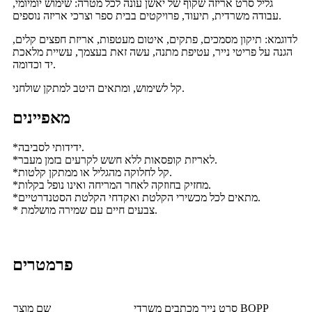
גליל סרט אריזה שקוף של יאשן עונה לכל מטרה: שימוש יומיומי,
עבודה משרדית, תיעוד, פרויקטים בבית ספר וצרכי ​​אריזה נוספים.
לדוגמא: תיקון מסמכים, פתקים, איטום מעטפות, אריזת חפצים קלים,
הגנה על פריטי נייר, עטיפת מתנה, עשה זאת בעצמך, עשיית מלאכת
יד וכדומה.
קל לשימוש, ומתאים היטב למתקן שולחני.
מאפיינים
*ידידותי לסביבה.
*לאריזת קופסאות ללא חשש לקרעים בזמן מעבר.
*קל לחלוקה מהגליל או ממתקן קלטות.
*מחזיק בחוזקה לאחר המריחה ואינו נופל בקלות.
*מתאים לכל מכשירי הקלטת ואקדחי הקלטת הסטנדרטיים.
* צבעים חיים עם שמירה מושלמת.
פרמטרים
סרט נייר מכתבים משרדי BOPP
שם מוצר