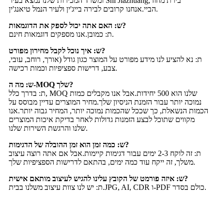
ומשרד המכירות שלנו נמצא בעיר Shi Jiazhuang, בירת מחוז
הביי.אנחנו קרובים לבירה בייג'ין ולעיר הנמל טיאנג'ין.
ש: האם אתה יכול לספק את הדוגמאות?
ת: כמובן.אנו מספקים דוגמאות חינם.
ש: איך נוכל לקבל מחירון מפורט?
ת: נא להציע לנו מידע מפורט על המוצר כגון גודל (אורך, רוחב, עובי,
צבע, דרישות ספציפיות וכמות רכישה.
ש: מה ה-MOQ שלך?
ת: בדרך כלל, MOQ שלנו הוא 500 יחידות.אבל אנו מקבלים כמות
נמוכה יותר עבור הזמנת הניסיון שלך.מחיר המוצרים עדיין מבוסס על
הכמות הנשאלת, כך שככל שהכמות נמוכה יותר, המחיר גבוה יותר.אנו
מקווים שתוכל לבצע הזמנות גדולות לאחר בדיקת איכות המוצרים
שלנו והרגשת השירות שלנו.
ש: כמה זמן הוא זמן ההובלה של הדגימות?
ת: זה לוקח 2-3 ימים עבור דגימות קיימות.אבל אם אתה רוצה עיצוב
משלך, זה ייקח עוד כמה ימים, בהתאם לדרישות הספציפיות שלך.
ש: איזה פורמט של הקובץ עלינו להגיש לעיצוב מותאם אישית?
ת: יש לנו צוות עיצוב משלנו בבית.JPG, AI, CDR ו-PDF כולם בסדר.