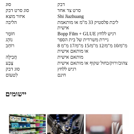
דבק
סוּג
סרט צד אחד
סוג סרט דבק
Shi Jiazhuang
איזור מוצא
ליבת פלסטיק 33 מ"מ או מותאמת
הליבה
אישית
Bopp Film + GLUE רגיש ללחץ
חוֹמֶר
ניירת משרדית של בית הספר
נוֹהָג
8 מ"מ/10 מ"מ/12 מ"מ/15 מ"מ/17 מ"מ
רוֹחַב
או מותאם אישית
מותאם אישית
חֲבִילָה
צהוב/ירוק/כחול שקוף או מותאם אישית
צֶבַע
רגיש ללחץ
סוג דבק
חינם
לִטעוֹם
יישומים